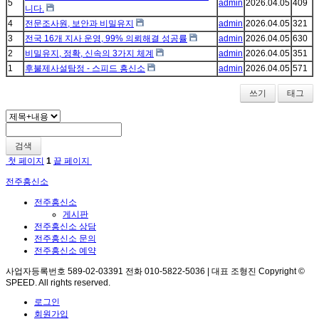
5
admin
2026.04.05
409
니다.
4
전문조사원, 보안과 비밀유지
admin
2026.04.05
321
3
전국 16개 지사 운영, 99% 의뢰해결 성공률
admin
2026.04.05
630
2
비밀유지, 정확, 신속의 3가지 체계
admin
2026.04.05
351
1
후불제사설탐정 - 스피드 흥신소
admin
2026.04.05
571
쓰기
태그
검색
첫 페이지
1
끝 페이지
전주흥신소
전주흥신소
게시판
전주흥신소 상담
전주흥신소 문의
전주흥신소 예약
사업자등록번호 589-02-03391 전화 010-5822-5036 | 대표 조형진 Copyright ©
SPEED. All rights reserved.
로그인
회원가입