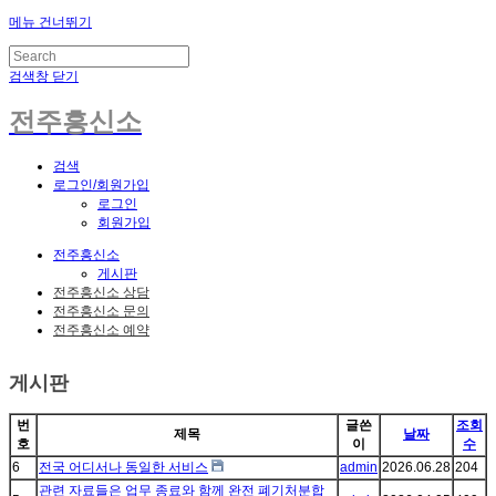
메뉴 건너뛰기
검색창 닫기
전주흥신소
검색
로그인/회원가입
로그인
회원가입
전주흥신소
게시판
전주흥신소 상담
전주흥신소 문의
전주흥신소 예약
게시판
번
글쓴
조회
제목
날짜
호
이
수
6
전국 어디서나 동일한 서비스
admin
2026.06.28
204
관련 자료들은 업무 종료와 함께 완전 폐기처분합