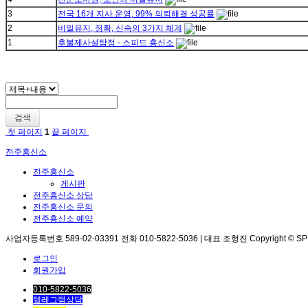
3
전국 16개 지사 운영, 99% 의뢰해결 성공률
2
비밀유지, 정확, 신속의 3가지 체계
1
후불제사설탐정 - 스피드 흥신소
검색
첫 페이지
1
끝 페이지
전주흥신소
전주흥신소
게시판
전주흥신소 상담
전주흥신소 문의
전주흥신소 예약
사업자등록번호 589-02-03391 전화 010-5822-5036 | 대표 조형진 Copyright © SPEED. 
로그인
회원가입
010-5822-5036
텔레그램상담