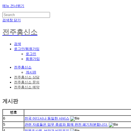
메뉴 건너뛰기
검색창 닫기
전주흥신소
검색
로그인/회원가입
로그인
회원가입
전주흥신소
게시판
전주흥신소 상담
전주흥신소 문의
전주흥신소 예약
게시판
번호
6
전국 어디서나 동일한 서비스
5
관련 자료들은 업무 종료와 함께 완전 폐기처분합니다.
4
전문조사원, 보안과 비밀유지